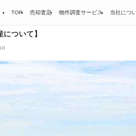
TOP
売却査定
物件調査サービス
当社につ
産について】
11日