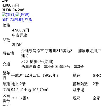
1件
4,980万円
3LDK 94.2m²
物件の詳細を見る
価格
4,980万円
中古戸建
間取
3LDK
沖縄県浦添市 字港川316番地8 浦添市港川戸
所在地
建て
バス 徒歩6分(港川)
交通
西海岸道路 車4分 国道58号 車3分
築年
平成8年12月17日（築26年）
構造
SRC
月
階建
地上 2階
部屋階数
2階
面積
94.2m² 土地 105.79m²
駐車場
区画
３１６番８
現況
空家
番号