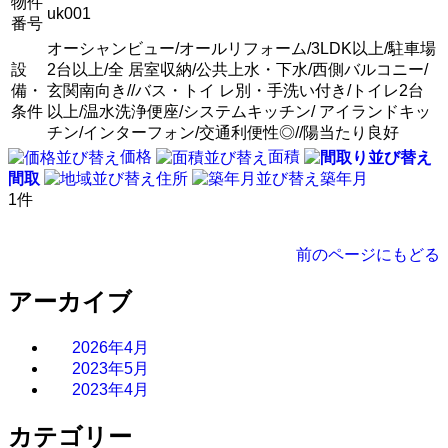
物件
uk001
番号
オーシャンビュー/オールリフォーム/3LDK以上/駐車場
設
2台以上/全 居室収納/公共上水・下水/西側バルコニー/
備・
玄関南向き//バス・トイ レ別・手洗い付き/トイレ2台
条件
以上/温水洗浄便座/システムキッチン/ アイランドキッ
チン/インターフォン/交通利便性◎//陽当たり良好
価格
面積
間取
住所
築年月
1件
前のページにもどる
アーカイブ
2026年4月
2023年5月
2023年4月
カテゴリー